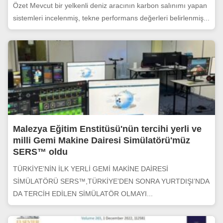
Özet Mevcut bir yelkenli deniz aracının karbon salınımı yapan
sistemleri incelenmiş, tekne performans değerleri belirlenmiş...
Malezya Eğitim Enstitüsü'nün tercihi yerli ve
milli Gemi Makine Dairesi Simülatörü'müz
SERS™ oldu
TÜRKİYE’NİN İLK YERLİ GEMİ MAKİNE DAİRESİ
SİMÜLATÖRÜ SERS™,TÜRKİYE’DEN SONRA YURTDIŞI’NDA
DA TERCİH EDİLEN SİMÜLATÖR OLMAYI...