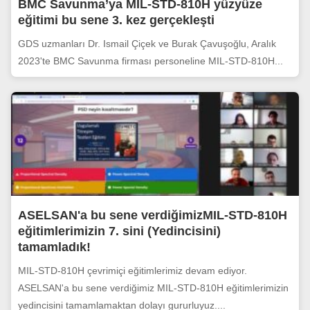
BMC Savunma’ya MIL-STD-810H yüzyüze
eğitimi bu sene 3. kez gerçekleşti
GDS uzmanları Dr. Ismail Çiçek ve Burak Çavuşoğlu, Aralık
2023'te BMC Savunma firması personeline MIL-STD-810H...
ASELSAN'a bu sene verdiğimizMIL-STD-810H
eğitimlerimizin 7. sini (Yedincisini)
tamamladık!
MIL-STD-810H çevrimiçi eğitimlerimiz devam ediyor.
ASELSAN'a bu sene verdiğimiz MIL-STD-810H eğitimlerimizin
yedincisini tamamlamaktan dolayı gururluyuz....