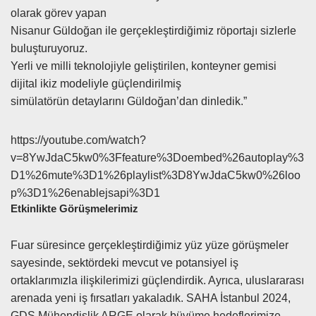
olarak görev yapan
Nisanur Güldoğan ile gerçekleştirdiğimiz röportajı sizlerle
buluşturuyoruz.
Yerli ve milli teknolojiyle geliştirilen, konteyner gemisi
dijital ikiz modeliyle güçlendirilmiş
simülatörün detaylarını Güldoğan’dan dinledik.”
https://youtube.com/watch?
v=8YwJdaC5kw0%3Ffeature%3Doembed%26autoplay%3
D1%26mute%3D1%26playlist%3D8YwJdaC5kw0%26loo
p%3D1%26enablejsapi%3D1
Etkinlikte Görüşmelerimiz
Fuar süresince gerçekleştirdiğimiz yüz yüze görüşmeler
sayesinde, sektördeki mevcut ve potansiyel iş
ortaklarımızla ilişkilerimizi güçlendirdik. Ayrıca, uluslararası
arenada yeni iş fırsatları yakaladık. SAHA İstanbul 2024,
GDS Mühendislik ARGE olarak büyüme hedeflerimize