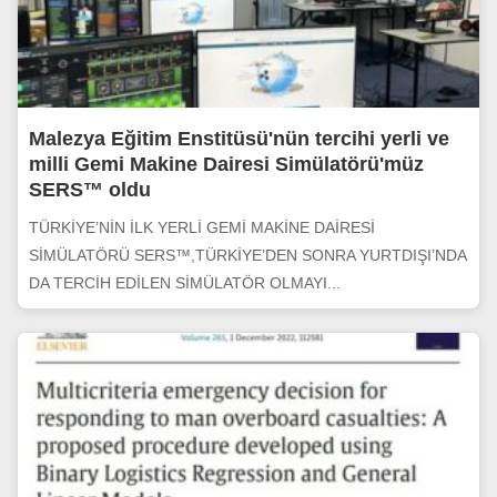
Malezya Eğitim Enstitüsü'nün tercihi yerli ve
milli Gemi Makine Dairesi Simülatörü'müz
SERS™ oldu
TÜRKİYE’NİN İLK YERLİ GEMİ MAKİNE DAİRESİ
SİMÜLATÖRÜ SERS™,TÜRKİYE’DEN SONRA YURTDIŞI’NDA
DA TERCİH EDİLEN SİMÜLATÖR OLMAYI...