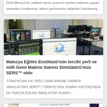
Özet Mevcut bir yelkenli deniz aracının karbon salınımı yapan
sistemleri incelenmiş, tekne performans değerleri belirlenmiş...
Malezya Eğitim Enstitüsü'nün tercihi yerli ve
milli Gemi Makine Dairesi Simülatörü'müz
SERS™ oldu
TÜRKİYE’NİN İLK YERLİ GEMİ MAKİNE DAİRESİ
SİMÜLATÖRÜ SERS™,TÜRKİYE’DEN SONRA YURTDIŞI’NDA
DA TERCİH EDİLEN SİMÜLATÖR OLMAYI...