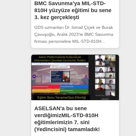
BMC Savunma’ya MIL-STD-
810H yüzyüze eğitimi bu sene
3. kez gerçekleşti
GDS uzmanları Dr. Ismail Çiçek ve Burak
Çavuşoğlu, Aralık 2023'te BMC Savunma
firması personeline MIL-STD-810H...
ASELSAN'a bu sene
verdiğimizMIL-STD-810H
eğitimlerimizin 7. sini
(Yedincisini) tamamladık!