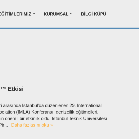
EĞITIMLERIMIZ
KURUMSAL
BILGI KÜPÜ
™ Etkisi
ri arasında İstanbul’da düzenlenen 29. International
iation (IMLA) Konferansı, denizcilik eğitimcileri,
in önemli bir etkinlik oldu. İstanbul Teknik Üniversitesi
 Piri…
Daha fazlasını oku »