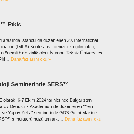
™ Etkisi
ri arasında İstanbul’da düzenlenen 29. International
iation (IMLA) Konferansı, denizcilik eğitimcileri,
in önemli bir etkinlik oldu. İstanbul Teknik Üniversitesi
 Piri…
Daha fazlasını oku »
oloji Seminerinde SERS™
larak, 6-7 Ekim 2024 tarihlerinde Bulgaristan,
sarov Denizcilik Akademisi’nde düzenlenen “Yeni
rler ve Yapay Zeka” seminerinde GDS Gemi Makine
ERS™) simülatörümüzü tanıttık.…
Daha fazlasını oku