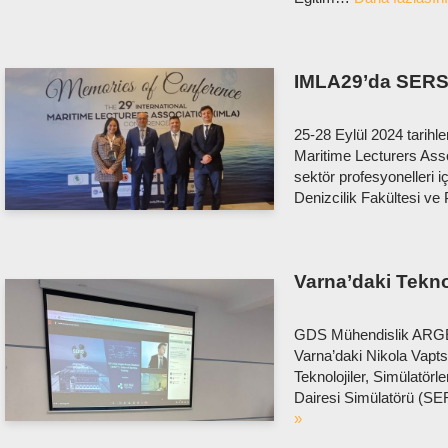
IMLA29’da SERS
25-28 Eylül 2024 tarihle
Maritime Lecturers Assoc
sektör profesyonelleri iç
Denizcilik Fakültesi ve
Varna’daki Tekn
GDS Mühendislik ARGE o
Varna’daki Nikola Vapt
Teknolojiler, Simülatö
Dairesi Simülatörü (S
»