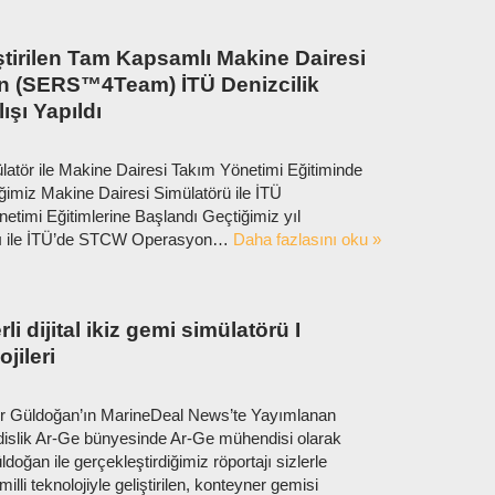
tirilen Tam Kapsamlı Makine Dairesi
n (SERS™4Team) İTÜ Denizcilik
ışı Yapıldı
latör ile Makine Dairesi Takım Yönetimi Eğitiminde
diğimiz Makine Dairesi Simülatörü ile İTÜ
etimi Eğitimlerine Başlandı Geçtiğimiz yıl
arı ile İTÜ’de STCW Operasyon…
Daha fazlasını oku »
rli dijital ikiz gemi simülatörü I
jileri
ur Güldoğan’ın MarineDeal News’te Yayımlanan
islik Ar-Ge bünyesinde Ar-Ge mühendisi olarak
oğan ile gerçekleştirdiğimiz röportajı sizlerle
illi teknolojiyle geliştirilen, konteyner gemisi