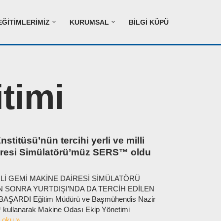
EĞITIMLERIMIZ
KURUMSAL
BILGI KÜPÜ
itimi
stitüsü’nün tercihi yerli ve milli
resi Simülatörü’müz SERS™ oldu
RLİ GEMİ MAKİNE DAİRESİ SİMÜLATÖRÜ
 SONRA YURTDIŞI’NDA DA TERCİH EDİLEN
ŞARDI Eğitim Müdürü ve Başmühendis Nazir
kullanarak Makine Odası Ekip Yönetimi
 oku »