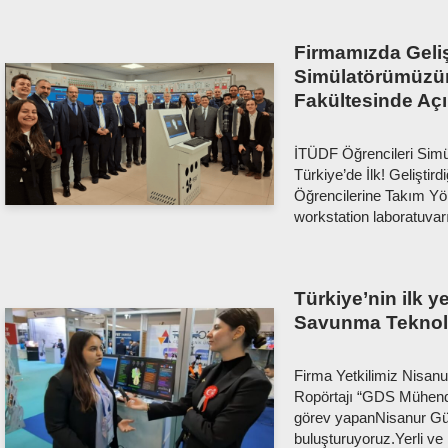
Firmamızda Geliş
Simülatörümüzü
Fakültesinde Açıl
İTÜDF Öğrencileri Simü
Türkiye’de İlk! Geliştir
Öğrencilerine Takım Yön
workstation laboratuv
Türkiye’nin ilk ye
Savunma Teknolo
Firma Yetkilimiz Nisan
Ropörtajı “GDS Mühend
görev yapanNisanur Güld
buluşturuyoruz.Yerli ve m