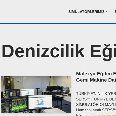
SIMÜLATÖRLERIMIZ
Denizcilik Eğ
Malezya Eğitim En
Gemi Makine Dai
TÜRKİYE’NİN İLK YE
SERS™,TÜRKİYE’DEN
SİMÜLATÖR OLMAYI BA
Hamzah, sınıfı SERS™ 
Eğitim…
Daha fazlasını