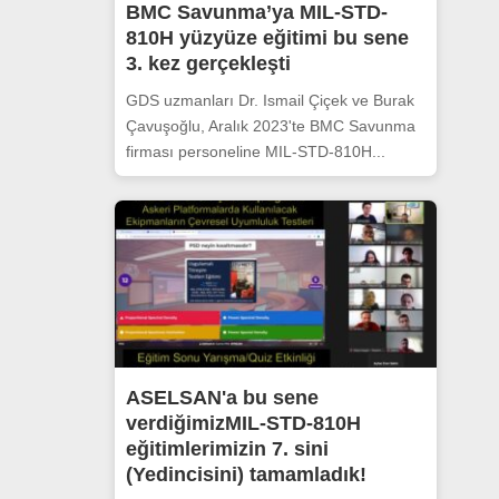
BMC Savunma’ya MIL-STD-
810H yüzyüze eğitimi bu sene
3. kez gerçekleşti
GDS uzmanları Dr. Ismail Çiçek ve Burak
Çavuşoğlu, Aralık 2023'te BMC Savunma
firması personeline MIL-STD-810H...
ASELSAN'a bu sene
verdiğimizMIL-STD-810H
eğitimlerimizin 7. sini
(Yedincisini) tamamladık!