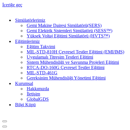
İçeriğe geç
Simülatörlerimiz
Gemi Makine Dairesi Simülatörü(SERS)
Gemi Elektrik Sistemleri Simülatörü (SESS™)
Yüksek Voltaj Eğitimi Simülatörü (HVTS™)
Eğitimlerimiz
Eğitim Takvimi
MIL-STD-810H Çevresel Testler Eğitimi (EMI/IMS)
Uygulamalı Titreşim Testleri Eğitimi
Sistem Mühendisliği ve Savunma Projeleri Eğitimi
RTCA-DO-160G Çevresel Testler Eğitimi
MIL-STD-461G
Gereksinim Mühendisliği Yönetimi Eğitimi
Kurumsal
Hakkımızda
İletişim
GlobalGDS
Bilgi Küpü
Dolaşım
menüsü
Dolaşım