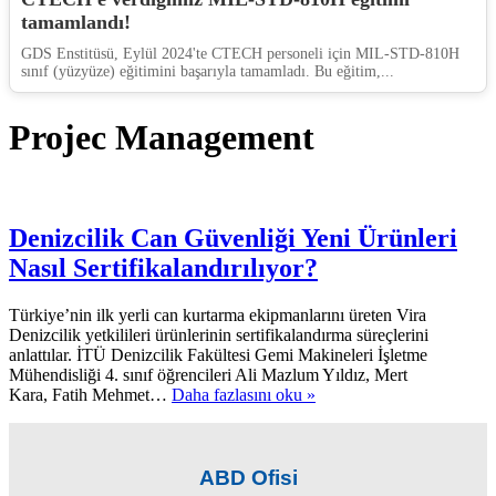
tamamlandı!
GDS Enstitüsü, Eylül 2024'te CTECH personeli için MIL-STD-810H
sınıf (yüzyüze) eğitimini başarıyla tamamladı. Bu eğitim,...
Projec Management
Denizcilik Can Güvenliği Yeni Ürünleri
Nasıl Sertifikalandırılıyor?
Türkiye’nin ilk yerli can kurtarma ekipmanlarını üreten Vira
Denizcilik yetkilileri ürünlerinin sertifikalandırma süreçlerini
anlattılar. İTÜ Denizcilik Fakültesi Gemi Makineleri İşletme
Mühendisliği 4. sınıf öğrencileri Ali Mazlum Yıldız, Mert
Denizcilik
Kara, Fatih Mehmet…
Daha fazlasını oku »
Can
Güvenliği
Yeni
Ürünleri
ABD Ofisi
Nasıl