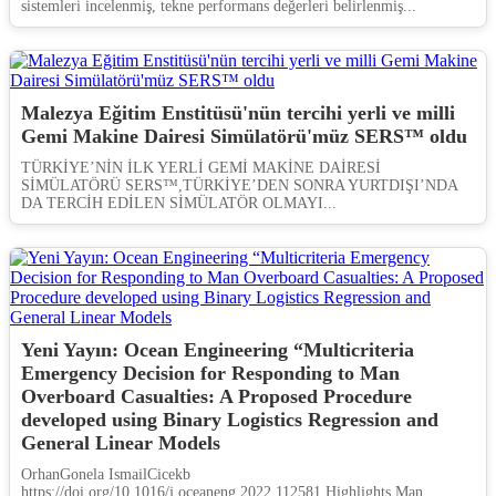
sistemleri incelenmiş, tekne performans değerleri belirlenmiş...
Malezya Eğitim Enstitüsü'nün tercihi yerli ve milli
Gemi Makine Dairesi Simülatörü'müz SERS™ oldu
TÜRKİYE’NİN İLK YERLİ GEMİ MAKİNE DAİRESİ
SİMÜLATÖRÜ SERS™,TÜRKİYE’DEN SONRA YURTDIŞI’NDA
DA TERCİH EDİLEN SİMÜLATÖR OLMAYI...
Yeni Yayın: Ocean Engineering “Multicriteria
Emergency Decision for Responding to Man
Overboard Casualties: A Proposed Procedure
developed using Binary Logistics Regression and
General Linear Models
OrhanGonela IsmailCicekb
https://doi.org/10.1016/j.oceaneng.2022.112581 Highlights Man