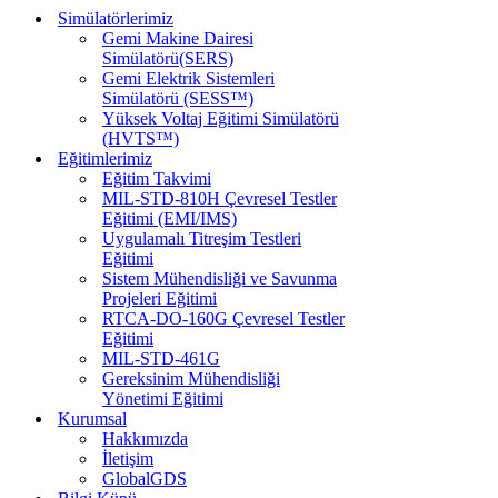
menüsü
Simülatörlerimiz
Gemi Makine Dairesi
Simülatörü(SERS)
Gemi Elektrik Sistemleri
Simülatörü (SESS™)
Yüksek Voltaj Eğitimi Simülatörü
(HVTS™)
Eğitimlerimiz
Eğitim Takvimi
MIL-STD-810H Çevresel Testler
Eğitimi (EMI/IMS)
Uygulamalı Titreşim Testleri
Eğitimi
Sistem Mühendisliği ve Savunma
Projeleri Eğitimi
RTCA-DO-160G Çevresel Testler
Eğitimi
MIL-STD-461G
Gereksinim Mühendisliği
Yönetimi Eğitimi
Kurumsal
Hakkımızda
İletişim
GlobalGDS