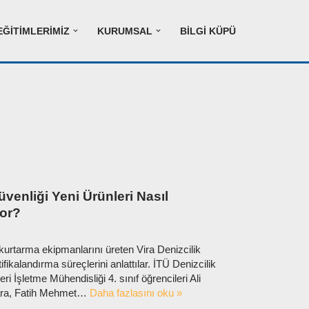
EĞITIMLERIMIZ
KURUMSAL
BILGI KÜPÜ
venliği Yeni Ürünleri Nasıl
yor?
n kurtarma ekipmanlarını üreten Vira Denizcilik
rtifikalandırma süreçlerini anlattılar. İTÜ Denizcilik
i İşletme Mühendisliği 4. sınıf öğrencileri Ali
ara, Fatih Mehmet…
Daha fazlasını oku »