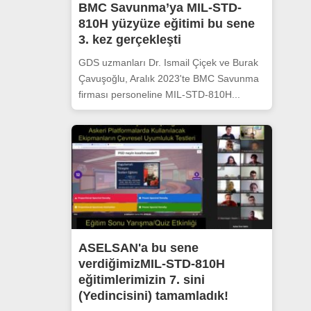
BMC Savunma’ya MIL-STD-
810H yüzyüze eğitimi bu sene
3. kez gerçekleşti
GDS uzmanları Dr. Ismail Çiçek ve Burak
Çavuşoğlu, Aralık 2023'te BMC Savunma
firması personeline MIL-STD-810H...
ASELSAN'a bu sene
verdiğimizMIL-STD-810H
eğitimlerimizin 7. sini
(Yedincisini) tamamladık!