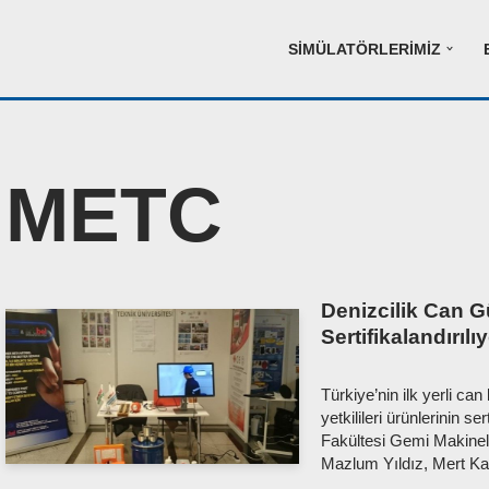
SIMÜLATÖRLERIMIZ
METC
Denizcilik Can Gü
Sertifikalandırılı
Türkiye’nin ilk yerli ca
yetkilileri ürünlerinin se
Fakültesi Gemi Makineler
Mazlum Yıldız, Mert K