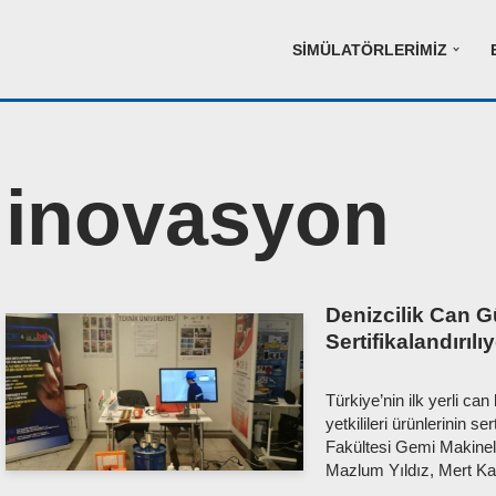
SIMÜLATÖRLERIMIZ
inovasyon
Denizcilik Can Gü
Sertifikalandırılı
Türkiye’nin ilk yerli ca
yetkilileri ürünlerinin se
Fakültesi Gemi Makineler
Mazlum Yıldız, Mert K