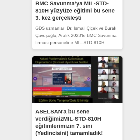
BMC Savunma’ya MIL-STD-
810H yüzyüze eğitimi bu sene
3. kez gerçekleşti
GDS uzmanları Dr. Ismail Çiçek ve Burak
Çavuşoğlu, Aralık 2023'te BMC Savunma
firması personeline MIL-STD-810H...
ASELSAN'a bu sene
verdiğimizMIL-STD-810H
eğitimlerimizin 7. sini
(Yedincisini) tamamladık!