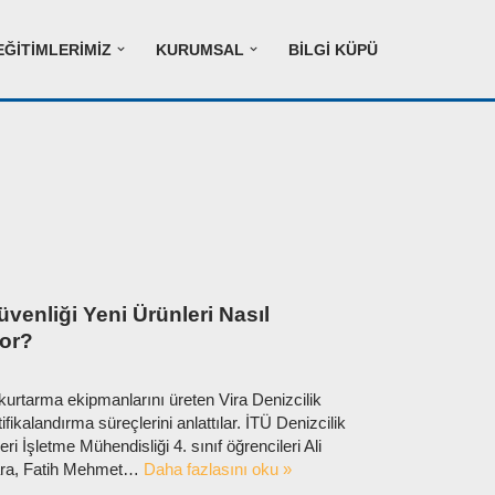
EĞITIMLERIMIZ
KURUMSAL
BILGI KÜPÜ
venliği Yeni Ürünleri Nasıl
yor?
n kurtarma ekipmanlarını üreten Vira Denizcilik
rtifikalandırma süreçlerini anlattılar. İTÜ Denizcilik
i İşletme Mühendisliği 4. sınıf öğrencileri Ali
ara, Fatih Mehmet…
Daha fazlasını oku »