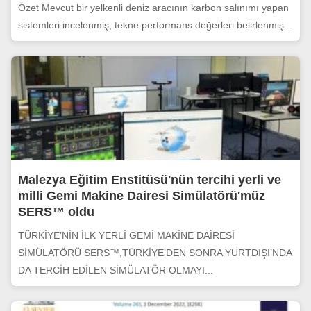
Özet Mevcut bir yelkenli deniz aracının karbon salınımı yapan
sistemleri incelenmiş, tekne performans değerleri belirlenmiş...
Malezya Eğitim Enstitüsü'nün tercihi yerli ve
milli Gemi Makine Dairesi Simülatörü'müz
SERS™ oldu
TÜRKİYE’NİN İLK YERLİ GEMİ MAKİNE DAİRESİ
SİMÜLATÖRÜ SERS™,TÜRKİYE’DEN SONRA YURTDIŞI’NDA
DA TERCİH EDİLEN SİMÜLATÖR OLMAYI...