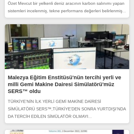
Özet Mevcut bir yelkenli deniz aracının karbon salınımı yapan
sistemleri incelenmiş, tekne performans değerleri belirlenmiş...
Malezya Eğitim Enstitüsü'nün tercihi yerli ve
milli Gemi Makine Dairesi Simülatörü'müz
SERS™ oldu
TÜRKİYE’NİN İLK YERLİ GEMİ MAKİNE DAİRESİ
SİMÜLATÖRÜ SERS™,TÜRKİYE’DEN SONRA YURTDIŞI’NDA
DA TERCİH EDİLEN SİMÜLATÖR OLMAYI...