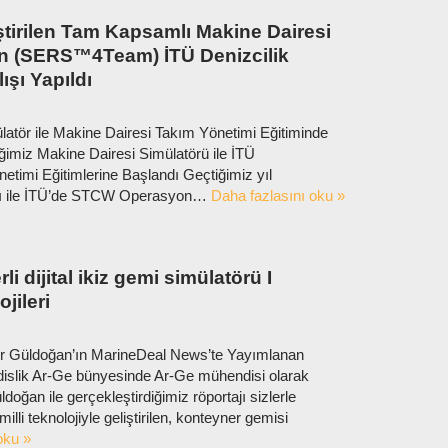
tirilen Tam Kapsamlı Makine Dairesi
n (SERS™4Team) İTÜ Denizcilik
ışı Yapıldı
latör ile Makine Dairesi Takım Yönetimi Eğitiminde
diğimiz Makine Dairesi Simülatörü ile İTÜ
etimi Eğitimlerine Başlandı Geçtiğimiz yıl
arı ile İTÜ’de STCW Operasyon…
Daha fazlasını oku »
rli dijital ikiz gemi simülatörü I
jileri
ur Güldoğan’ın MarineDeal News’te Yayımlanan
islik Ar-Ge bünyesinde Ar-Ge mühendisi olarak
oğan ile gerçekleştirdiğimiz röportajı sizlerle
illi teknolojiyle geliştirilen, konteyner gemisi
oku »