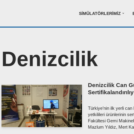
SIMÜLATÖRLERIMIZ
Denizcilik
Denizcilik Can Gü
Sertifikalandırılı
Türkiye’nin ilk yerli ca
yetkilileri ürünlerinin se
Fakültesi Gemi Makineler
Mazlum Yıldız, Mert K