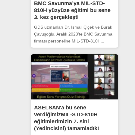
BMC Savunma’ya MIL-STD-
810H yüzyüze eğitimi bu sene
3. kez gerçekleşti
GDS uzmanları Dr. Ismail Çiçek ve Burak
Çavuşoğlu, Aralık 2023'te BMC Savunma
firması personeline MIL-STD-810H...
ASELSAN'a bu sene
verdiğimizMIL-STD-810H
eğitimlerimizin 7. sini
(Yedincisini) tamamladık!