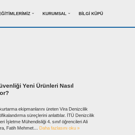
EĞITIMLERIMIZ
KURUMSAL
BILGI KÜPÜ
venliği Yeni Ürünleri Nasıl
yor?
n kurtarma ekipmanlarını üreten Vira Denizcilik
rtifikalandırma süreçlerini anlattılar. İTÜ Denizcilik
i İşletme Mühendisliği 4. sınıf öğrencileri Ali
ara, Fatih Mehmet…
Daha fazlasını oku »