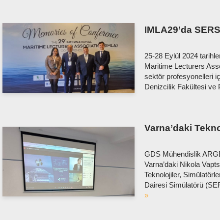
IMLA29’da SERS
25-28 Eylül 2024 tarihle
Maritime Lecturers Assoc
sektör profesyonelleri iç
Denizcilik Fakültesi ve
Varna’daki Tekn
GDS Mühendislik ARGE o
Varna’daki Nikola Vapt
Teknolojiler, Simülatö
Dairesi Simülatörü (S
»