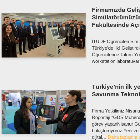
Firmamızda Geliş
Simülatörümüzü
Fakültesinde Açıl
İTÜDF Öğrencileri Simü
Türkiye’de İlk! Geliştir
Öğrencilerine Takım Yön
workstation laboratuv
Türkiye’nin ilk ye
Savunma Teknolo
Firma Yetkilimiz Nisan
Ropörtajı “GDS Mühend
görev yapanNisanur Güld
buluşturuyoruz.Yerli ve m
dijital…
Daha fazlasını 