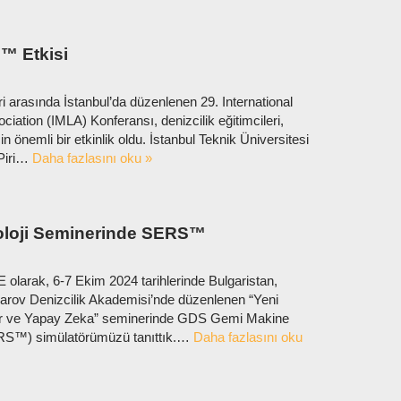
™ Etkisi
ri arasında İstanbul’da düzenlenen 29. International
iation (IMLA) Konferansı, denizcilik eğitimcileri,
in önemli bir etkinlik oldu. İstanbul Teknik Üniversitesi
 Piri…
Daha fazlasını oku »
oloji Seminerinde SERS™
larak, 6-7 Ekim 2024 tarihlerinde Bulgaristan,
sarov Denizcilik Akademisi’nde düzenlenen “Yeni
rler ve Yapay Zeka” seminerinde GDS Gemi Makine
ERS™) simülatörümüzü tanıttık.…
Daha fazlasını oku