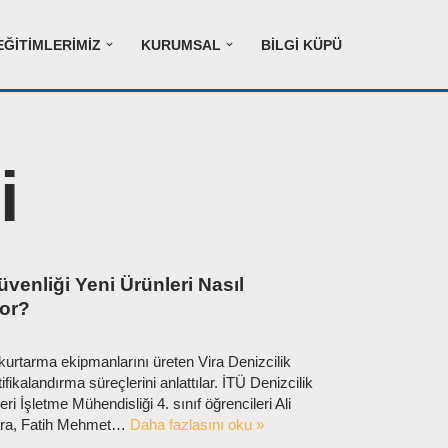
EĞITIMLERIMIZ
KURUMSAL
BILGI KÜPÜ
i
venliği Yeni Ürünleri Nasıl
yor?
n kurtarma ekipmanlarını üreten Vira Denizcilik
rtifikalandırma süreçlerini anlattılar. İTÜ Denizcilik
i İşletme Mühendisliği 4. sınıf öğrencileri Ali
ara, Fatih Mehmet…
Daha fazlasını oku »