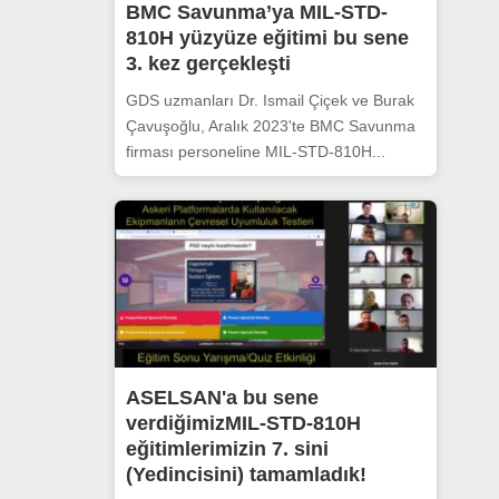
BMC Savunma’ya MIL-STD-
810H yüzyüze eğitimi bu sene
3. kez gerçekleşti
GDS uzmanları Dr. Ismail Çiçek ve Burak
Çavuşoğlu, Aralık 2023'te BMC Savunma
firması personeline MIL-STD-810H...
ASELSAN'a bu sene
verdiğimizMIL-STD-810H
eğitimlerimizin 7. sini
(Yedincisini) tamamladık!