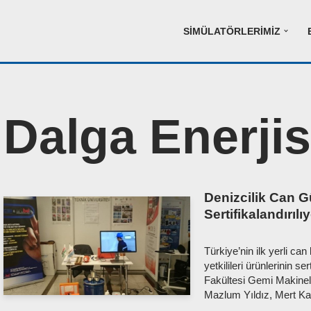
SIMÜLATÖRLERIMIZ
Dalga Enerjis
Denizcilik Can Gü
Sertifikalandırılı
Türkiye’nin ilk yerli ca
yetkilileri ürünlerinin se
Fakültesi Gemi Makineler
Mazlum Yıldız, Mert K