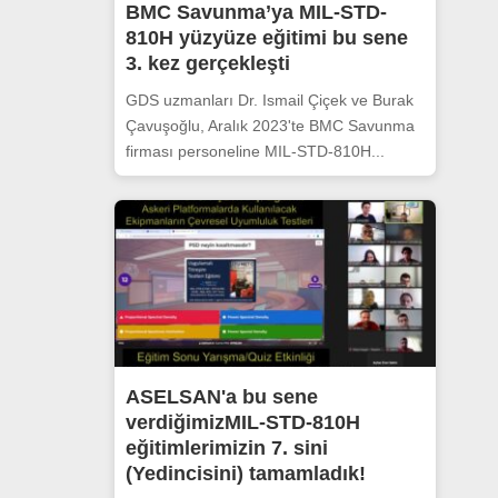
BMC Savunma’ya MIL-STD-
810H yüzyüze eğitimi bu sene
3. kez gerçekleşti
GDS uzmanları Dr. Ismail Çiçek ve Burak
Çavuşoğlu, Aralık 2023'te BMC Savunma
firması personeline MIL-STD-810H...
ASELSAN'a bu sene
verdiğimizMIL-STD-810H
eğitimlerimizin 7. sini
(Yedincisini) tamamladık!