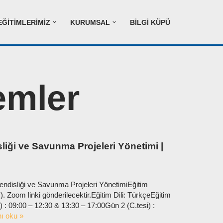
EĞITIMLERIMIZ
KURUMSAL
BILGI KÜPÜ
emler
iği ve Savunma Projeleri Yönetimi |
endisliği ve Savunma Projeleri YönetimiEğitim
 Zoom linki gönderilecektir.Eğitim Dili: TürkçeEğitim
: 09:00 – 12:30 & 13:30 – 17:00Gün 2 (C.tesi) :
nı oku »